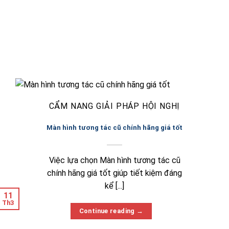
CẨM NANG GIẢI PHÁP HỘI NGHỊ
Màn hình tương tác cũ chính hãng giá tốt
Việc lựa chọn Màn hình tương tác cũ
chính hãng giá tốt giúp tiết kiệm đáng
kể [...]
17
16
23
23
21
20
19
18
12
11
Th7
Th7
Th6
Th6
Th5
Th5
Th5
Th5
Th3
Th3
Continue reading
→